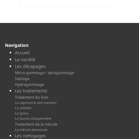
Navigation
Accueil
La société
Les décapages
Micro-gommage / aérogommage
Sablage
Hydrogommage
Les traitements
Traitement du bois
Le capricorne des maisons
La vrillette
Le lyctus
La fourmi charpentière
Traitement de la mérule
La mérule pleureuse
Les nettoyages