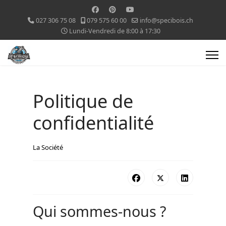
027 306 75 08
079 575 60 00
info@specibois.ch
Lundi-Vendredi de 8:00 à 17:30
Politique de
confidentialité
La Société
Qui sommes-nous ?