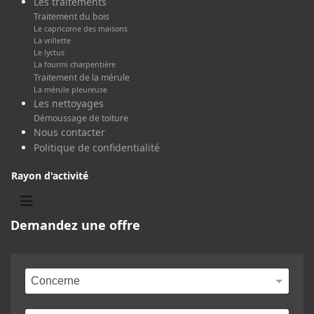
Les traitements
Traitement du bois
Le capricorne des maisons
La vrillette
Le lyctus
La fourmi charpentière
Traitement de la mérule
La mérule pleureuse
Les nettoyages
Démoussage de toiture
Nous contacter
Politique de confidentialité
Rayon d'activité
Demandez une offre