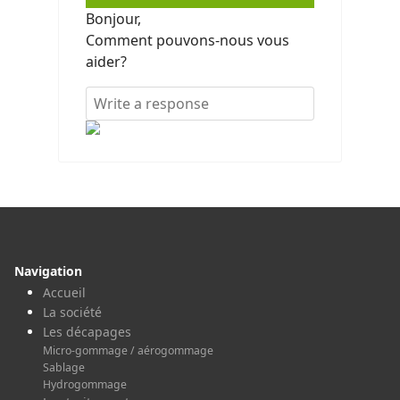
Bonjour,
Comment pouvons-nous vous
aider?
Navigation
Accueil
La société
Les décapages
Micro-gommage / aérogommage
Sablage
Hydrogommage