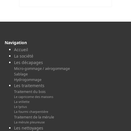
Navigation
Accueil
La société
Les décapages
Micro-gommage / aérogommage
Sablage
Hydrogommage
Les traitements
Traitement du bois
Le capricorne des maisons
La vrillette
Le lyctus
La fourmi charpentière
Traitement de la mérule
La mérule pleureuse
Les nettoyages