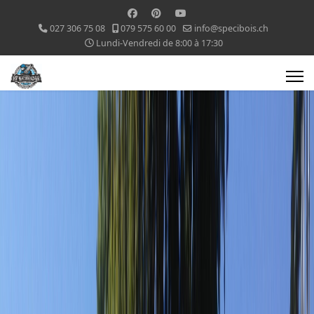
027 306 75 08
079 575 60 00
info@specibois.ch
Lundi-Vendredi de 8:00 à 17:30