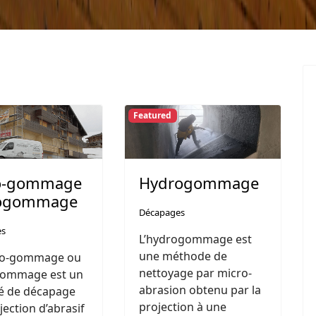
Featured
o-gommage
Hydrogommage
rogommage
Décapages
es
L’hydrogommage est
une méthode de
ro-gommage ou
nettoyage par micro-
-gommage est un
abrasion obtenu par la
é de décapage
projection à une
jection d’abrasif