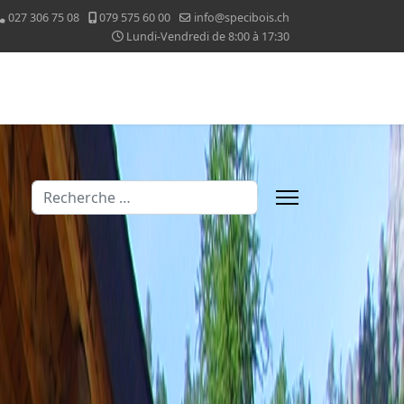
027 306 75 08
079 575 60 00
info@specibois.ch
Lundi-Vendredi de 8:00 à 17:30
Valider