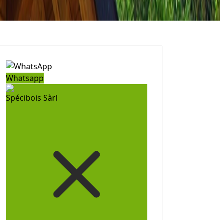
Whatsapp
Spécibois Sàrl