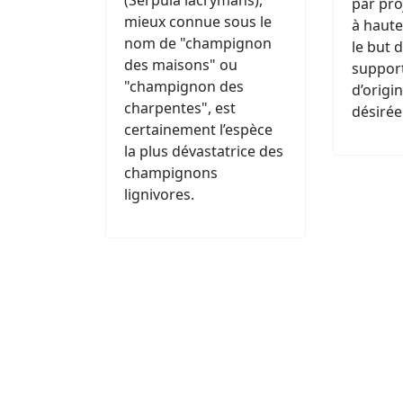
(Serpula lacrymans),
par pro
mieux connue sous le
à haute
nom de "champignon
le but 
des maisons" ou
support
"champignon des
d’origi
charpentes", est
désirée
certainement l’espèce
la plus dévastatrice des
champignons
lignivores.