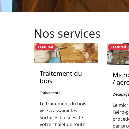
Nos services
Featured
Featured
Traitement du
Micr
bois
/ aé
Traitements
Décapag
Le traitement du bois
Le mic
vise à assainir les
l’aéro
surfaces boisées de
procéd
votre chalet de toute
par pro