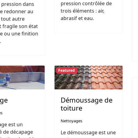
pression contrôlée de
 pression dans
trois éléments : air,
de redonner au
abrasif et eau.
 tout autre
 fragile son état
ne ou une finition
.
Featured
age
Démoussage de
toiture
es
Nettoyages
age est un
é de décapage
Le démoussage est une