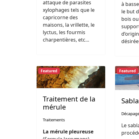
attaque de parasites
à basse
xylophages tels que le
le but 
capricorne des
bois ou
maisons, la vrillette, le
support
lyctus, les fourmis
d’origi
charpentières, etc…
désirée
Featured
Featured
Traitement de la
Sabl
mérule
Décapag
Traitements
Le sabl
La mérule pleureuse
procéd