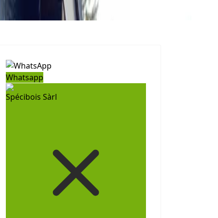
Whatsapp
Spécibois Sàrl