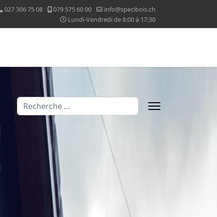
027 306 75 08
079 575 60 00
info@specibois.ch
Lundi-Vendredi de 8:00 à 17:30
Valider