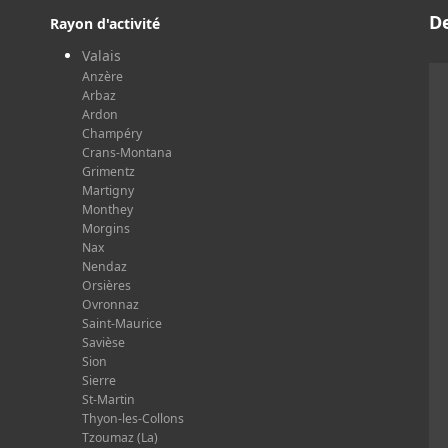
D
Rayon d'activité
Valais
Anzère
Arbaz
Ardon
Champéry
Crans-Montana
Grimentz
Martigny
Monthey
Morgins
Nax
Nendaz
Orsières
Ovronnaz
Saint-Maurice
Savièse
Sion
Sierre
St-Martin
Thyon-les-Collons
Tzoumaz (La)