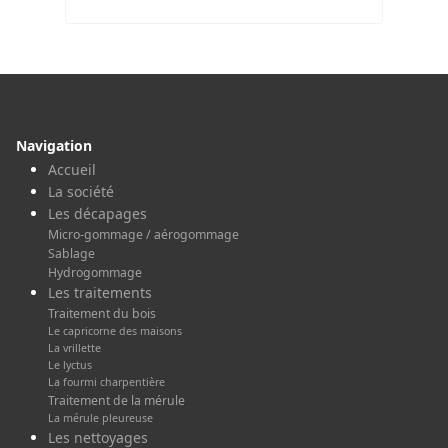
Navigation
Accueil
La société
Les décapages
Micro-gommage / aérogommage
Sablage
Hydrogommage
Les traitements
Traitement du bois
Le capricorne des maisons
La vrillette
Le lyctus
La fourmi charpentière
Traitement de la mérule
La mérule pleureuse
Les nettoyages