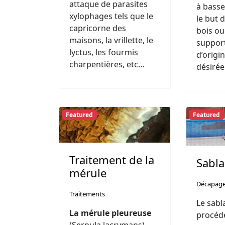
attaque de parasites
à basse
xylophages tels que le
le but 
capricorne des
bois ou
maisons, la vrillette, le
support
lyctus, les fourmis
d’origi
charpentières, etc…
désirée
Featured
Featured
Traitement de la
Sabl
mérule
Décapag
Traitements
Le sabl
La mérule pleureuse
procéd