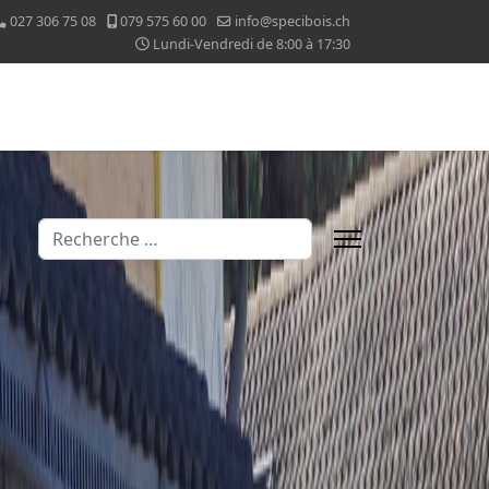
027 306 75 08
079 575 60 00
info@specibois.ch
Lundi-Vendredi de 8:00 à 17:30
Valider