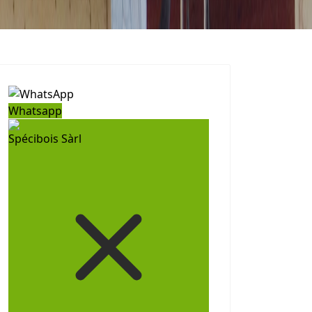
Whatsapp
Spécibois Sàrl