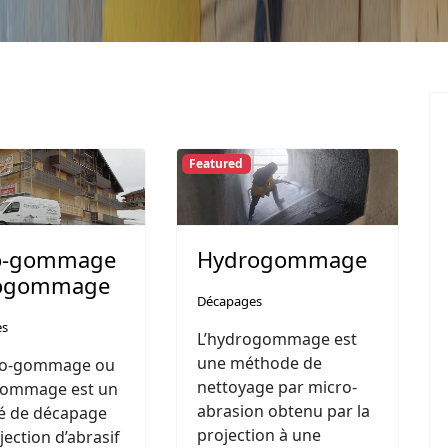
Featured
o-gommage
Hydrogommage
rogommage
Décapages
es
L’hydrogommage est
une méthode de
ro-gommage ou
nettoyage par micro-
-gommage est un
abrasion obtenu par la
é de décapage
projection à une
jection d’abrasif