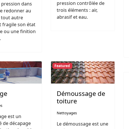
pression contrôlée de
 pression dans
trois éléments : air,
de redonner au
abrasif et eau.
 tout autre
 fragile son état
ne ou une finition
.
Featured
age
Démoussage de
toiture
es
Nettoyages
age est un
é de décapage
Le démoussage est une