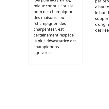
(Serpula lacrymans),
par pro
mieux connue sous le
à haute
nom de "champignon
le but 
des maisons" ou
support
"champignon des
d’origi
charpentes", est
désirée
certainement l’espèce
la plus dévastatrice des
champignons
lignivores.