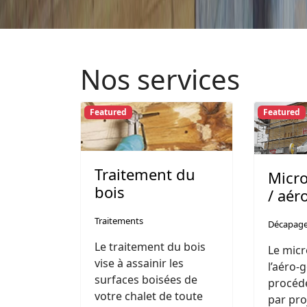
Nos services
Featured
Featured
Traitement du
Micr
bois
/ aé
Traitements
Décapag
Le traitement du bois
Le mic
vise à assainir les
l’aéro
surfaces boisées de
procéd
votre chalet de toute
par pro