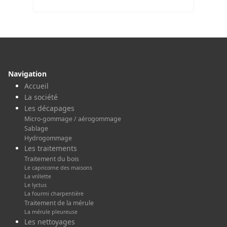
Navigation
Accueil
La société
Les décapages
Micro-gommage / aérogommage
Sablage
Hydrogommage
Les traitements
Traitement du bois
Le capricorne des maisons
La vrillette
Le lyctus
La fourmi charpentière
Traitement de la mérule
La mérule pleureuse
Les nettoyages