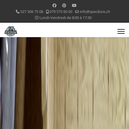
027 306 75 08
079 575 60 00
info@specibois.ch
Lundi-Vendredi de 8:00 à 17:30