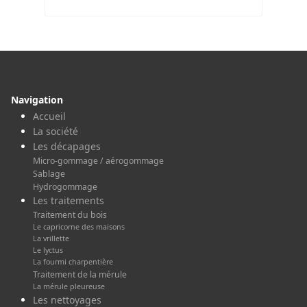
Navigation
Accueil
La société
Les décapages
Micro-gommage / aérogommage
Sablage
Hydrogommage
Les traitements
Traitement du bois
Le capricorne des maisons
La vrillette
Le lyctus
La fourmi charpentière
Traitement de la mérule
La mérule pleureuse
Les nettoyages