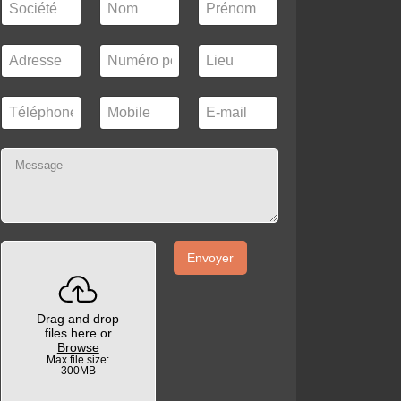
Envoyer
Drag and drop
files here or
Browse
Max file size:
300MB