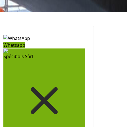
Whatsapp
Spécibois Sàrl