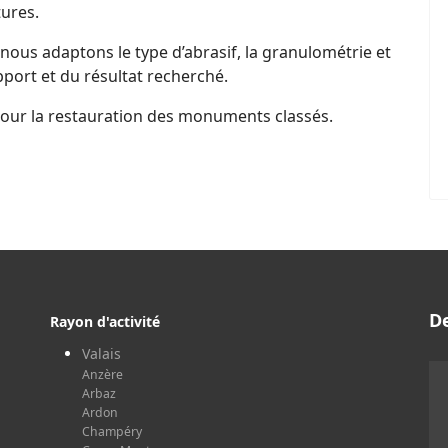
tures.
, nous adaptons le type d’abrasif, la granulométrie et
pport et du résultat recherché.
pour la restauration des monuments classés.
D
Rayon d'activité
Valais
Anzère
Arbaz
Ardon
Champéry