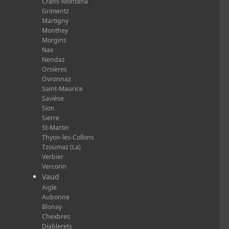
Crans-Montana
Grimentz
Martigny
Monthey
Morgins
Nax
Nendaz
Orsières
Ovronnaz
Saint-Maurice
Savièse
Sion
Sierre
St-Martin
Thyon-les-Collons
Tzoumaz (La)
Verbier
Vercorin
Vaud
Aigle
Aubonne
Blonay
Chexbres
Diablerets