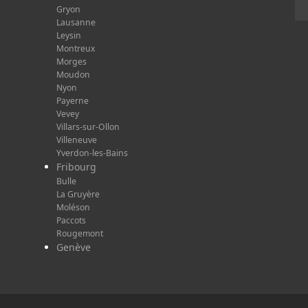
Gryon
Lausanne
Leysin
Montreux
Morges
Moudon
Nyon
Payerne
Vevey
Villars-sur-Ollon
Villeneuve
Yverdon-les-Bains
Fribourg
Bulle
La Gruyère
Moléson
Paccots
Rougemont
Genève