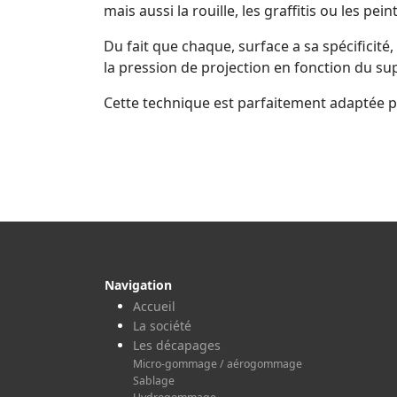
mais aussi la rouille, les graffitis ou les pein
Du fait que chaque, surface a sa spécificité
la pression de projection en fonction du su
Cette technique est parfaitement adaptée 
Navigation
Accueil
La société
Les décapages
Micro-gommage / aérogommage
Sablage