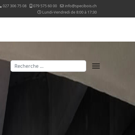
027 306 75 08
079 575 60 00
info@specibois.ch
Lundi-Vendredi de 8:00 à 17:30
Valider