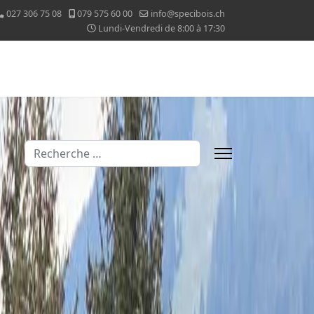
027 306 75 08
079 575 60 00
info@specibois.ch
Lundi-Vendredi de 8:00 à 17:30
Valider