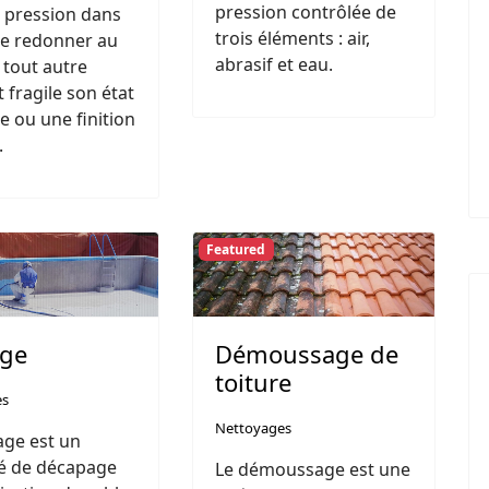
pression contrôlée de
 pression dans
trois éléments : air,
de redonner au
abrasif et eau.
 tout autre
 fragile son état
ne ou une finition
.
Featured
age
Démoussage de
toiture
es
Nettoyages
age est un
é de décapage
Le démoussage est une