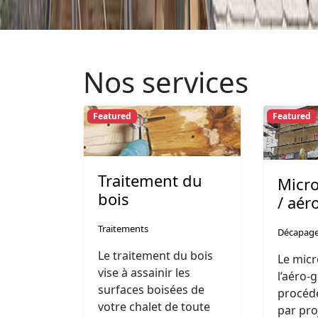
Nos services
Featured
Featured
Traitement du
Micr
bois
/ aé
Traitements
Décapag
Le traitement du bois
Le mic
vise à assainir les
l’aéro
surfaces boisées de
procéd
votre chalet de toute
par pro