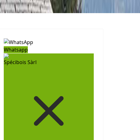
Whatsapp
Spécibois Sàrl