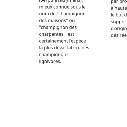
(Serpula lacrymans),
par pro
mieux connue sous le
à haute
nom de "champignon
le but 
des maisons" ou
support
"champignon des
d’origi
charpentes", est
désirée
certainement l’espèce
la plus dévastatrice des
champignons
lignivores.