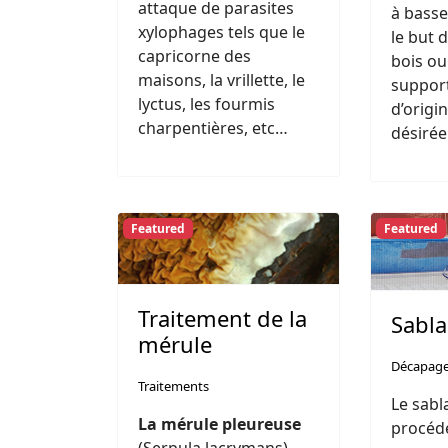
attaque de parasites
à basse
xylophages tels que le
le but 
capricorne des
bois ou
maisons, la vrillette, le
support
lyctus, les fourmis
d’origi
charpentières, etc…
désirée
Featured
Featured
Traitement de la
Sabl
mérule
Décapag
Traitements
Le sabl
La mérule pleureuse
procéd