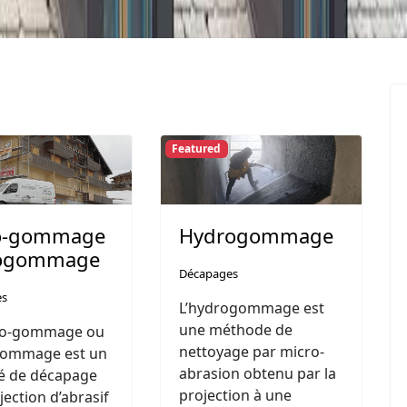
Featured
o-gommage
Hydrogommage
rogommage
Décapages
es
L’hydrogommage est
une méthode de
ro-gommage ou
nettoyage par micro-
-gommage est un
abrasion obtenu par la
é de décapage
projection à une
jection d’abrasif