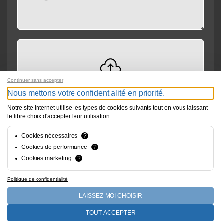
Continuer sans accepter
Drag and drop files here or
Browse
Max file size: 300MB
Nous mettons votre confidentialité en priorité.
Notre site Internet utilise les types de cookies suivants tout en vous laissant
le libre choix d'accepter leur utilisation:
Envoyer
Cookies nécessaires
?
Cookies de performance
?
Cookies marketing
?
Politique de confidentialité
LAISSEZ-MOI CHOISIR
© Spécibois Sàrl. Tous droits réservés
TOUT ACCEPTER