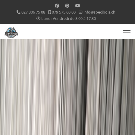
027 306 75 08
079 575 60 00
info@specibois.ch
Lundi-Vendredi de 8:00 à 17:30