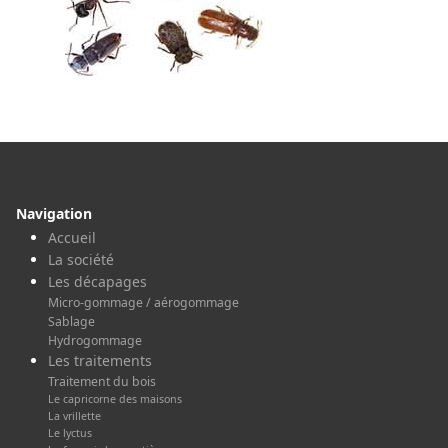
Navigation
Accueil
La société
Les décapages
Micro-gommage / aérogommage
Sablage
Hydrogommage
Les traitements
Traitement du bois
Le capricorne des maisons
La vrillette
Le lyctus