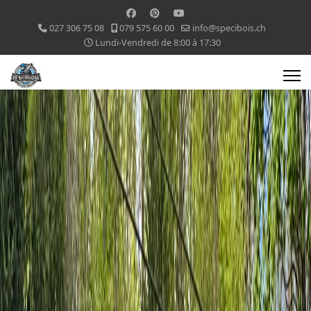
027 306 75 08
079 575 60 00
info@specibois.ch
Lundi-Vendredi de 8:00 à 17:30