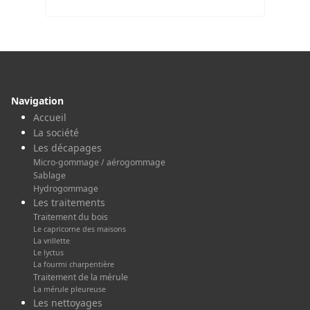
Navigation
Accueil
La société
Les décapages
Micro-gommage / aérogommage
Sablage
Hydrogommage
Les traitements
Traitement du bois
Le capricorne des maisons
La vrillette
Le lyctus
La fourmi charpentière
Traitement de la mérule
La mérule pleureuse
Les nettoyages