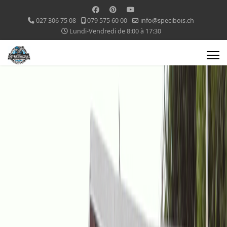
027 306 75 08
079 575 60 00
info@specibois.ch
Lundi-Vendredi de 8:00 à 17:30