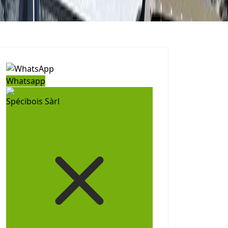
Whatsapp
Spécibois Sàrl