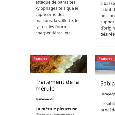
attaque de parasites
à basse
xylophages tels que le
le but 
capricorne des
bois ou
maisons, la vrillette, le
support
lyctus, les fourmis
d’origi
charpentières, etc…
désirée
Featured
Featured
Traitement de la
Sabl
mérule
Décapag
Traitements
Le sabl
La mérule pleureuse
procéd