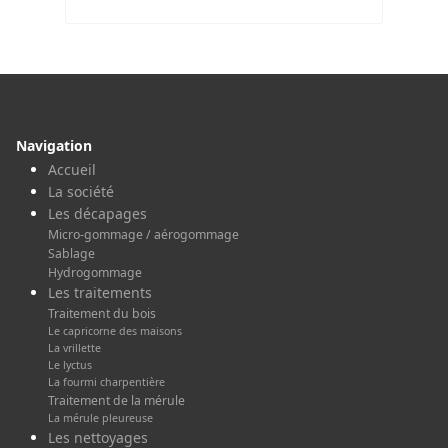
Navigation
Accueil
La société
Les décapages
Micro-gommage / aérogommage
Sablage
Hydrogommage
Les traitements
Traitement du bois
Le capricorne des maisons
La vrillette
Le lyctus
La fourmi charpentière
Traitement de la mérule
La mérule pleureuse
Les nettoyages