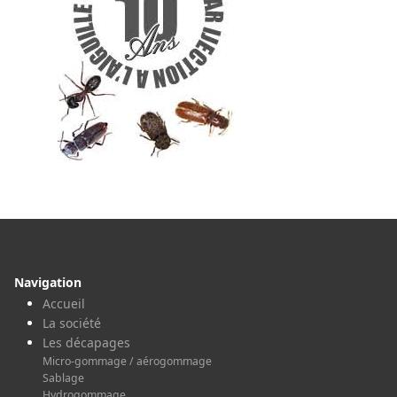
Navigation
Accueil
La société
Les décapages
Micro-gommage / aérogommage
Sablage
Hydrogommage