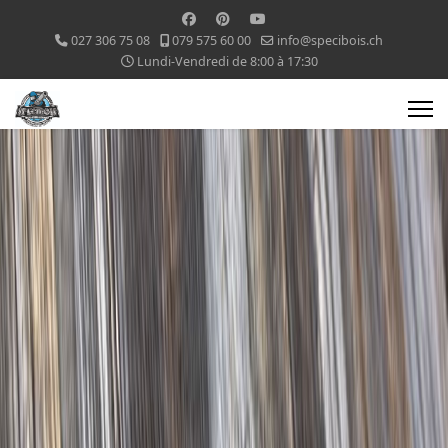
027 306 75 08
079 575 60 00
info@specibois.ch
Lundi-Vendredi de 8:00 à 17:30