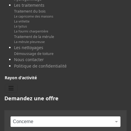
Les traitements
Traitement du bois
Le capricorne des maisons
La vrillette
Le lyctus
La fourmi charpentière
Traitement de la mérule
La mérule pleureuse
Les nettoyages
Démoussage de toiture
Nous contacter
Politique de confidentialité
Rayon d'activité
Demandez une offre