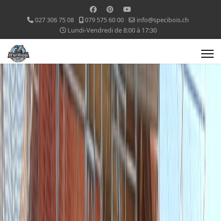
027 306 75 08
079 575 60 00
info@specibois.ch
Lundi-Vendredi de 8:00 à 17:30