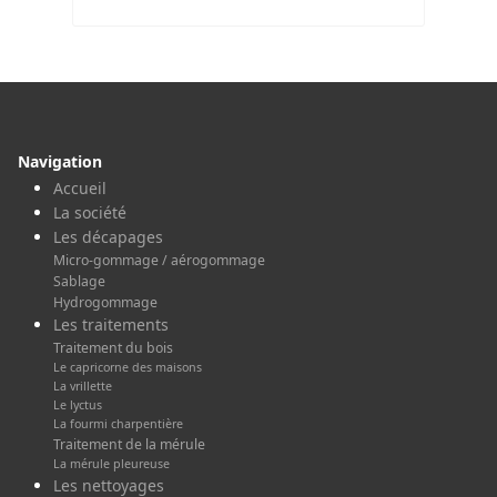
Navigation
Accueil
La société
Les décapages
Micro-gommage / aérogommage
Sablage
Hydrogommage
Les traitements
Traitement du bois
Le capricorne des maisons
La vrillette
Le lyctus
La fourmi charpentière
Traitement de la mérule
La mérule pleureuse
Les nettoyages