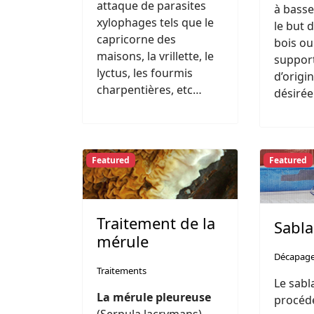
attaque de parasites
à basse
xylophages tels que le
le but 
capricorne des
bois ou
maisons, la vrillette, le
support
lyctus, les fourmis
d’origi
charpentières, etc…
désirée
Featured
Featured
Traitement de la
Sabl
mérule
Décapag
Traitements
Le sabl
La mérule pleureuse
procéd