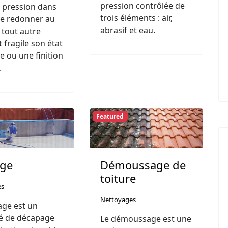
pression contrôlée de
 pression dans
trois éléments : air,
de redonner au
abrasif et eau.
 tout autre
 fragile son état
ne ou une finition
.
Featured
age
Démoussage de
toiture
es
Nettoyages
age est un
é de décapage
Le démoussage est une