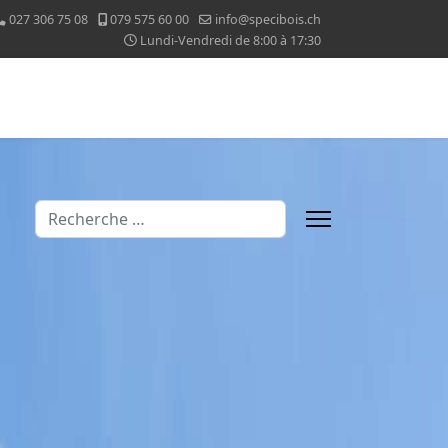
027 306 75 08
079 575 60 00
info@specibois.ch
Lundi-Vendredi de 8:00 à 17:30
Valider