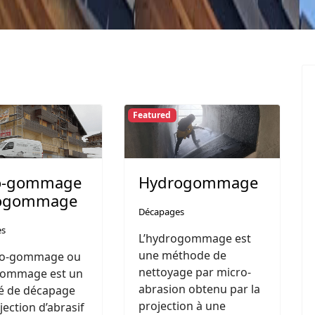
Featured
o-gommage
Hydrogommage
rogommage
Décapages
es
L’hydrogommage est
une méthode de
ro-gommage ou
nettoyage par micro-
-gommage est un
abrasion obtenu par la
é de décapage
projection à une
jection d’abrasif