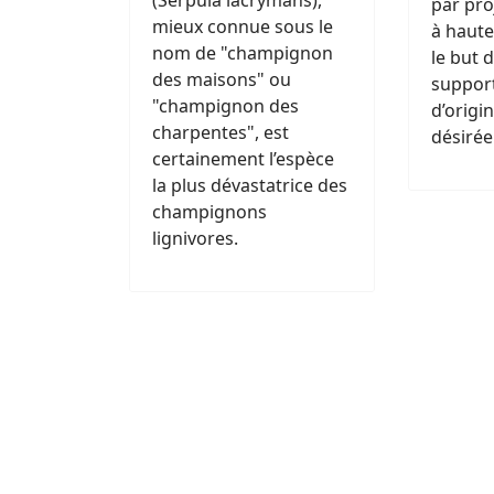
(Serpula lacrymans),
par pro
mieux connue sous le
à haute
nom de "champignon
le but 
des maisons" ou
support
"champignon des
d’origi
charpentes", est
désirée
certainement l’espèce
la plus dévastatrice des
champignons
lignivores.