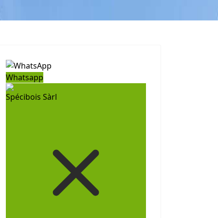
Whatsapp
Spécibois Sàrl