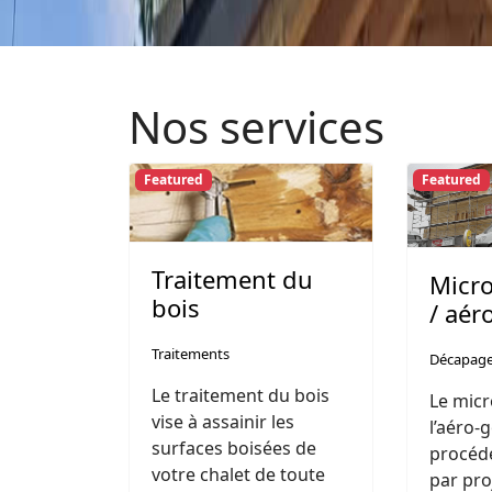
Nos services
Featured
Featured
Traitement du
Micr
bois
/ aé
Traitements
Décapag
Le traitement du bois
Le mic
vise à assainir les
l’aéro
surfaces boisées de
procéd
votre chalet de toute
par pro