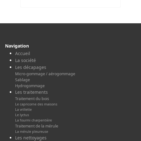
Navigation
Accueil
La société
Les décapages
Micro-gommage / aérogommage
Sablage
Hydrogommage
Les traitements
Traitement du bois
Le capricorne des maisons
La vrillette
Le lyctus
La fourmi charpentière
Traitement de la mérule
La mérule pleureuse
Les nettoyages