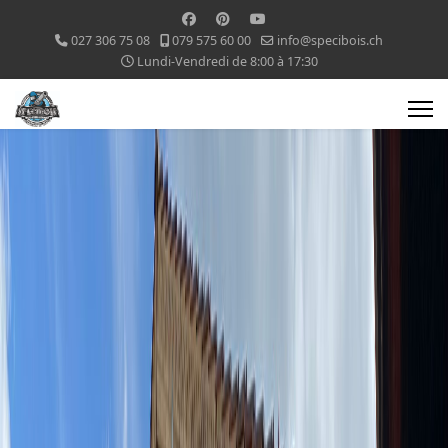
027 306 75 08
079 575 60 00
info@specibois.ch
Lundi-Vendredi de 8:00 à 17:30