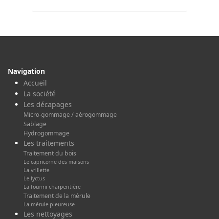
Navigation
Accueil
La société
Les décapages
Micro-gommage / aérogommage
Sablage
Hydrogommage
Les traitements
Traitement du bois
Le capricorne des maisons
La vrillette
Le lyctus
La fourmi charpentière
Traitement de la mérule
La mérule pleureuse
Les nettoyages